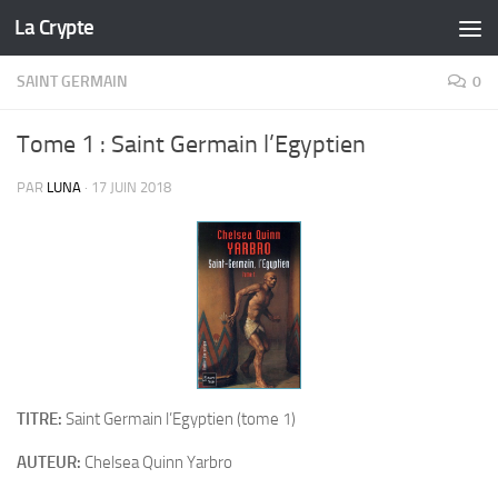
La Crypte
Skip to content
SAINT GERMAIN
0
Tome 1 : Saint Germain l’Egyptien
PAR
LUNA
·
17 JUIN 2018
TITRE:
Saint Germain l’Egyptien (tome 1)
AUTEUR:
Chelsea Quinn Yarbro