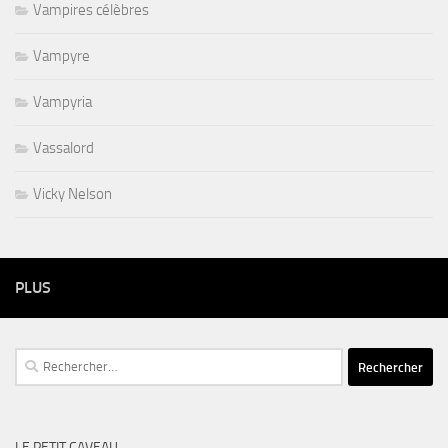
Vampires célèbres
Vampyre
Vampyria
Vassalord
Vicky Nelson
PLUS
Rechercher :
LE PETIT CAVEAU