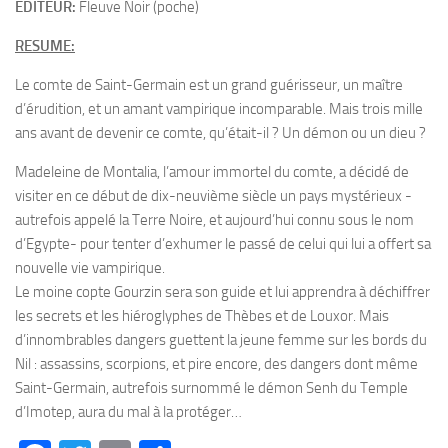
EDITEUR:
Fleuve Noir (poche)
RESUME:
Le comte de Saint-Germain est un grand guérisseur, un maître
d’érudition, et un amant vampirique incomparable. Mais trois mille
ans avant de devenir ce comte, qu’était-il ? Un démon ou un dieu ?
Madeleine de Montalia, l’amour immortel du comte, a décidé de
visiter en ce début de dix-neuvième siècle un pays mystérieux -
autrefois appelé la Terre Noire, et aujourd’hui connu sous le nom
d’Egypte- pour tenter d’exhumer le passé de celui qui lui a offert sa
nouvelle vie vampirique.
Le moine copte Gourzin sera son guide et lui apprendra à déchiffrer
les secrets et les hiéroglyphes de Thèbes et de Louxor. Mais
d’innombrables dangers guettent la jeune femme sur les bords du
Nil : assassins, scorpions, et pire encore, des dangers dont même
Saint-Germain, autrefois surnommé le démon Senh du Temple
d’Imotep, aura du mal à la protéger…