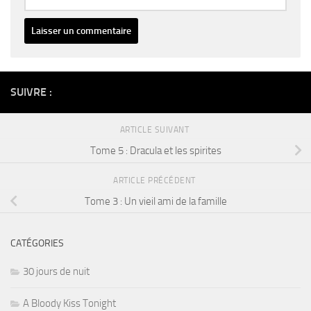
Alternative:
SUIVRE :
ARTICLE SUIVANT
Tome 5 : Dracula et les spirites
ARTICLE PRÉCÉDENT
Tome 3 : Un vieil ami de la famille
CATÉGORIES
30 jours de nuit
A Bloody Kiss Tonight