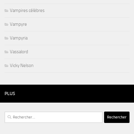
Vampires célèbres
Vampyre
Vampyria
Vassalord
Vicky Nelson
PLUS
Rechercher :