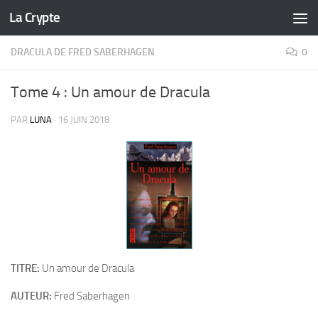
La Crypte
Skip to content
DRACULA DE FRED SABERHAGEN
0
Tome 4 : Un amour de Dracula
PAR
LUNA
·
16 JUIN 2018
TITRE:
Un amour de Dracula
AUTEUR:
Fred Saberhagen