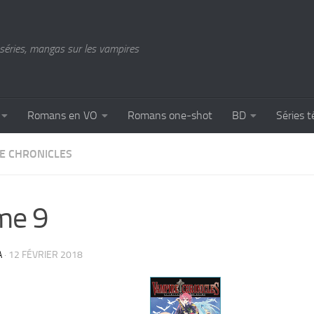
séries, mangas sur les vampires
Romans en VO
Romans one-shot
BD
Séries t
E CHRONICLES
me 9
A
·
12 FÉVRIER 2018