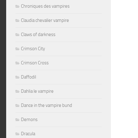
Chroniques des vampires
Claudia chevalier vampire
Claws of darkness
Crimson City
Crimson Cross
Daffodil
Dahlia le vampire
Dance in the vampire bund
Demons
Dracula