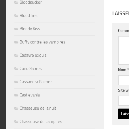
Bloodsucker
LAISS
BloodTies
Bloody Kiss
Comm
Buffy contre les vampires
Cadavre exquis
Candélabres
Nom
*
Cassandra Palmer
Site 
Castlevania
Chasseuse de la nuit
Chasseuse de vampires
Altern