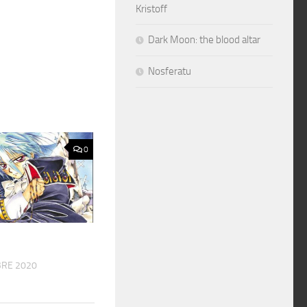
Kristoff
Dark Moon: the blood altar
Nosferatu
0
RE 2020