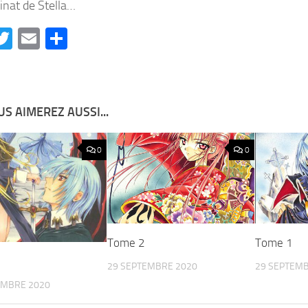
sinat de Stella…
acebook
Twitter
Email
Partager
S AIMEREZ AUSSI...
0
0
Tome 2
Tome 1
29 SEPTEMBRE 2020
29 SEPTEMB
EMBRE 2020