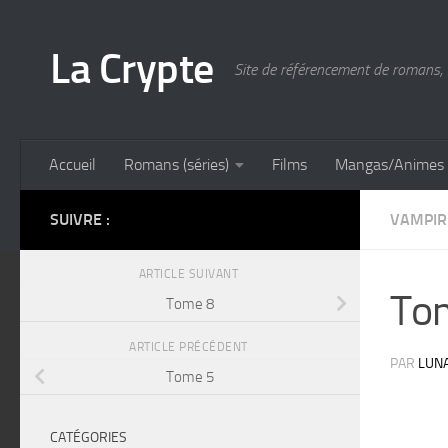
Skip to content
La Crypte
Site de référencement de romans, 
Accueil
Romans (séries)
Films
Mangas/Animes
SUIVRE :
VAMPIR
ARTICLE SUIVANT
To
Tome 8
ARTICLE PRÉCÉDENT
PAR
LUN
Tome 5
CATÉGORIES