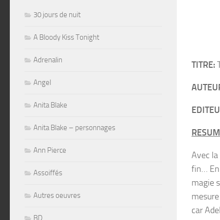
30 jours de nuit
A Bloody Kiss Tonight
Adrenalin
TITRE:
T
Angel
AUTEU
Anita Blake
EDITEU
Anita Blake – personnages
RESUM
Ann Pierce
Avec la 
fin… En 
Assoiffés
magie s
mesure 
Autres oeuvres
car Ade
BD