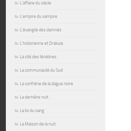
L'affaire du siècle
L'empire du vampire
L'évangile des damnés
L'historienne et Drakula
La cité des ténèbres
La communauté du Sud
La confrérie de la dague noire
La dernière nuit
La loi du sang
La Maison de la nuit