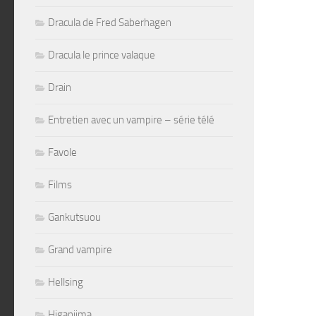
Dracula de Fred Saberhagen
Dracula le prince valaque
Drain
Entretien avec un vampire – série télé
Favole
Films
Gankutsuou
Grand vampire
Hellsing
Higanjima