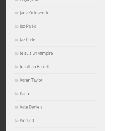
Jane Yellowrock
Jaz Parks
Jaz Parks
Je suis un vampire
Jonathan Barrett
Karen Taylor
Karin
Kate Daniels
Kindred