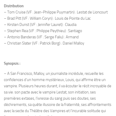
Distribution
– Tom Cruise (VF : Jean-Philippe Puymartin) : Lestat de Lioncourt
– Brad Pitt (VF : William Coryn) : Louis de Pointe du Lac
– Kirsten Dunst (VF : Jennifer Lauret) : Claudia
– Stephen Rea (VF : Philippe Peythieu) : Santiago
– Antonio Banderas (VF : Serge Faliu) : Armand
– Christian Slater (VF : Patrick Borg) : Daniel Malloy
Synopsis :
– A San Francisco, Malloy, un journaliste incrédule, recueille les
confidences d’un homme mystérieux, Louis, qui affirme être un
vampire. Plusieurs heures durant, il va écouter le récit incroyable de
sa vie: son pacte avec le vampire Lestat, son initiation, ses
premières extases, l’ivresse du sang puis ses doutes, ses
déchirements, sa quête illusoire de la fraternité, ses affrontements
avec la secte du Théâtre des Vampires et l’incurable solitude qui