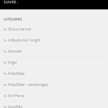
SUIVRE :
CATÉGORIES
30 jours de nuit
A Bloody Kiss Tonight
Adrenalin
Angel
Anita Blake
Anita Blake – personnages
Ann Pierce
Assoiffés